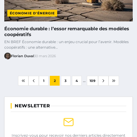
ÉCONOMIE D'ÉNERGIE
Économie durable : l’essor remarquable des modèles
coopératifs
EN BREF Économie durable : un enjeu crucial pour l’avenir. Modèles
coopératifs : une alternative…
Florian Duval
30 mars 2026
...
1
2
3
4
109
NEWSLETTER
Inscrivez-vous pour recevoir nos derniers articles directement