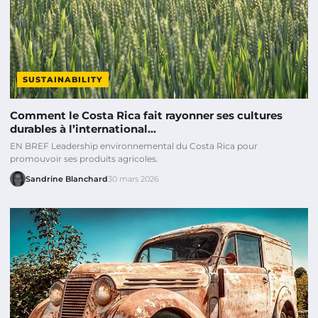
SUSTAINABILITY
Comment le Costa Rica fait rayonner ses cultures
durables à l’international…
EN BREF Leadership environnemental du Costa Rica pour
promouvoir ses produits agricoles.
Sandrine Blanchard
30 mars 2026