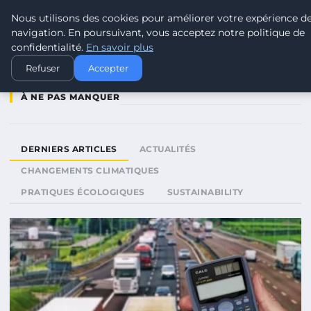
Nous utilisons des cookies pour améliorer votre expérience d
TOUR DE FRANCE POUR LE CLIM
navigation. En poursuivant, vous acceptez notre politique de
confidentialité.
En savoir plus
Refuser
Accepter
À NE PAS MANQUER
DERNIERS ARTICLES
ACTUALITÉS
CHANGEMENTS CLIMATIQUES
PRATIQUES ÉCOLOGIQUES
SUSTAINABILITY