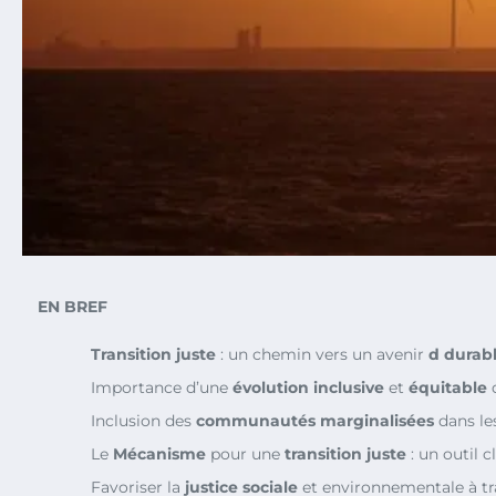
EN BREF
Transition juste
: un chemin vers un avenir
d durab
Importance d’une
évolution
inclusive
et
équitable
d
Inclusion des
communautés marginalisées
dans le
Le
Mécanisme
pour une
transition juste
: un outil cl
Favoriser la
justice sociale
et environnementale à tr