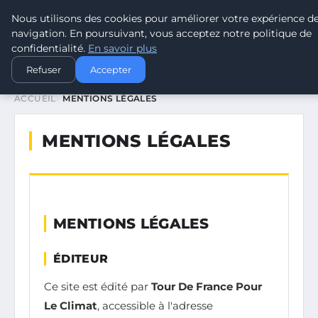
Nous utilisons des cookies pour améliorer votre expérience d
TOUR DE FRANCE POUR LE CLIMA
navigation. En poursuivant, vous acceptez notre politique de
confidentialité.
En savoir plus
Refuser
Accepter
ACCUEIL
MENTIONS LÉGALES
MENTIONS LÉGALES
MENTIONS LÉGALES
ÉDITEUR
Ce site est édité par
Tour De France Pour
Le Climat
, accessible à l'adresse