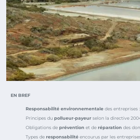
EN BREF
Responsabilité environnementale
des entreprises 
Principes du
pollueur-payeur
selon la directive 20
Obligations de
prévention
et de
réparation
des do
Types de
responsabilité
encourus par les entreprise