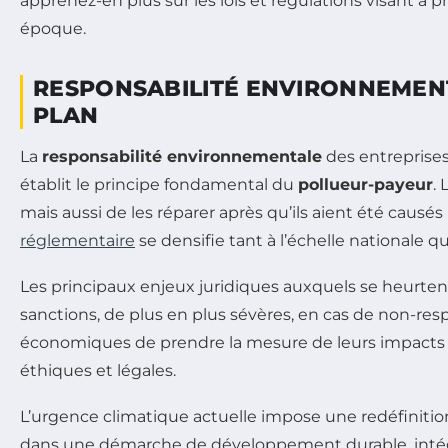
RESPONSABILITÉ ENVIRONNEMENTA
PLAN
La
responsabilité environnementale
des entreprises 
établit le principe fondamental du
pollueur-payeur
.
mais aussi de les réparer après qu’ils aient été causés
réglementaire
se densifie tant à l’échelle nationale qu
Les principaux enjeux juridiques auxquels se heurtent 
sanctions, de plus en plus sévères, en cas de non-re
économiques de prendre la mesure de leurs impacts e
éthiques et légales.
L’urgence climatique actuelle impose une redéfinition
dans une démarche de développement durable, intégr