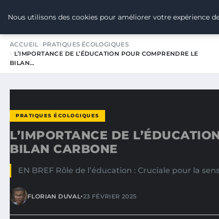
TOUR DE FRANCE POUR LE CLIMA
Nous utilisons des cookies pour améliorer votre expérience de
ACCUEIL
PRATIQUES ÉCOLOGIQUES
L’IMPORTANCE DE L’ÉDUCATION POUR COMPRENDRE LE
BILAN…
PRATIQUES ÉCOLOGIQUES
L’IMPORTANCE DE L’ÉDUCATIO
BILAN CARBONE
EN BREF Rôle de l’éducation : Cruciale pour la sen
•
FLORIAN DUVAL
23 FÉVRIER 2025