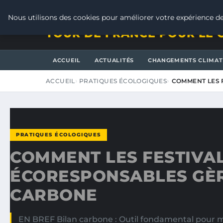
VENDREDI 7 AOÛT 2026
Nous utilisons des cookies pour améliorer votre expérience de
TOUR DE FRANCE POUR LE 
ACCUEIL
ACTUALITÉS
CHANGEMENTS CLIMAT
ACCUEIL
PRATIQUES ÉCOLOGIQUES
COMMENT LES 
PRATIQUES ÉCOLOGIQUES
COMMENT LES FESTIVA
ÉCORESPONSABLES GÈR
CARBONE
EN BREF Bilan carbone : Outil fondamental pour me