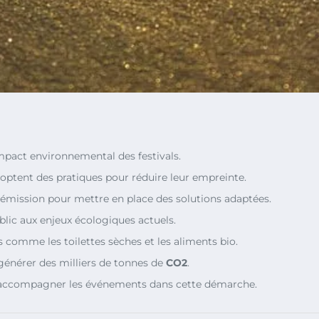
mpact environnemental des festivals.
optent des pratiques pour réduire leur empreinte.
 d’émission pour mettre en place des solutions adaptées.
ublic aux enjeux écologiques actuels.
 comme les toilettes sèches et les aliments bio.
générer des milliers de tonnes de
CO2
.
accompagner les événements dans cette démarche.