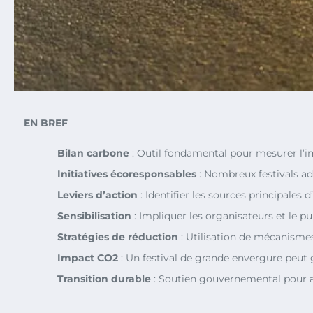
EN BREF
Bilan carbone
: Outil fondamental pour mesurer l’i
Initiatives écoresponsables
: Nombreux festivals ad
Leviers d’action
: Identifier les sources principales
Sensibilisation
: Impliquer les organisateurs et le p
Stratégies de réduction
: Utilisation de mécanismes
Impact CO2
: Un festival de grande envergure peut 
Transition durable
: Soutien gouvernemental pour 