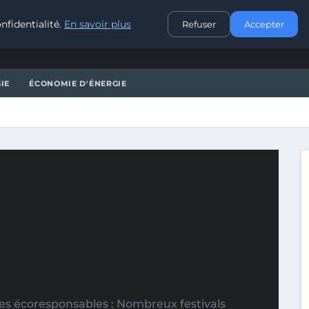
CONTACT
nfidentialité.
En savoir plus
Refuser
Accepter
IE
ÉCONOMIE D'ÉNERGIE
ves écoresponsables : Nombreux festivals