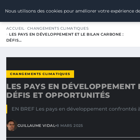
TOUR DE FRANCE POUR LE CLIMA
Nous utilisons des cookies pour améliorer votre expérience de
ACCUEIL
CHANGEMENTS CLIMATIQUES
LES PAYS EN DÉVELOPPEMENT ET LE BILAN CARBONE :
DÉFIS…
CHANGEMENTS CLIMATIQUES
LES PAYS EN DÉVELOPPEMENT E
DÉFIS ET OPPORTUNITÉS
EN BREF Les pays en développement confrontés à 
•
GUILLAUME VIDAL
8 MARS 2025