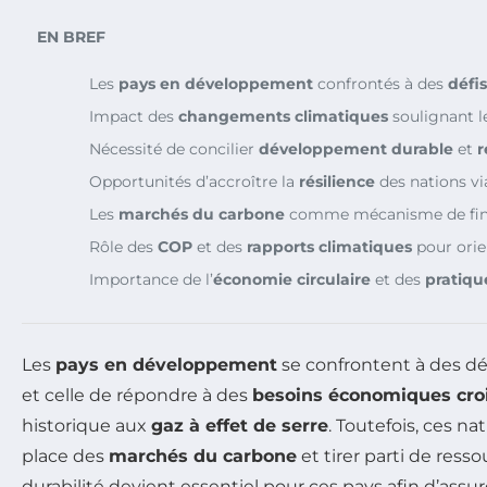
EN BREF
Les
pays en développement
confrontés à des
défi
Impact des
changements climatiques
soulignant l
Nécessité de concilier
développement durable
et
r
Opportunités d’accroître la
résilience
des nations vi
Les
marchés du carbone
comme mécanisme de fina
Rôle des
COP
et des
rapports climatiques
pour orien
Importance de l’
économie circulaire
et des
pratiqu
Les
pays en développement
se confrontent à des dé
et celle de répondre à des
besoins économiques cro
historique aux
gaz à effet de serre
. Toutefois, ces 
place des
marchés du carbone
et tirer parti de ress
durabilité devient essentiel pour ces pays afin d’assur