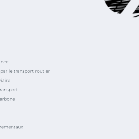
ance
ar le transport routier
viaire
transport
carbone
e
nnementaux