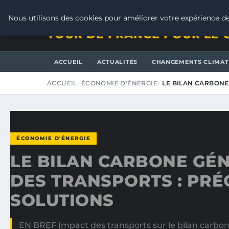
VENDREDI 7 AOÛT 2026
Nous utilisons des cookies pour améliorer votre expérience de
TOUR DE FRANCE POUR LE 
ACCUEIL
ACTUALITÉS
CHANGEMENTS CLIMAT
ACCUEIL
ÉCONOMIE D'ÉNERGIE
LE BILAN CARBONE
ÉCONOMIE D'ÉNERGIE
LE BILAN CARBONE GÉN
DES TRANSPORTS : PRÉ
SOLUTIONS
EN BREF Impact des transports sur le bilan carbon