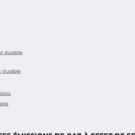
t durable
t durable
ables
able