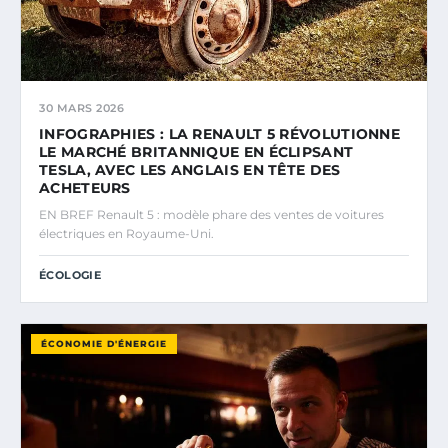
30 MARS 2026
INFOGRAPHIES : LA RENAULT 5 RÉVOLUTIONNE
LE MARCHÉ BRITANNIQUE EN ÉCLIPSANT
TESLA, AVEC LES ANGLAIS EN TÊTE DES
ACHETEURS
EN BREF Renault 5 : modèle phare des ventes de voitures
électriques en Royaume-Uni.
ÉCOLOGIE
ÉCONOMIE D'ÉNERGIE