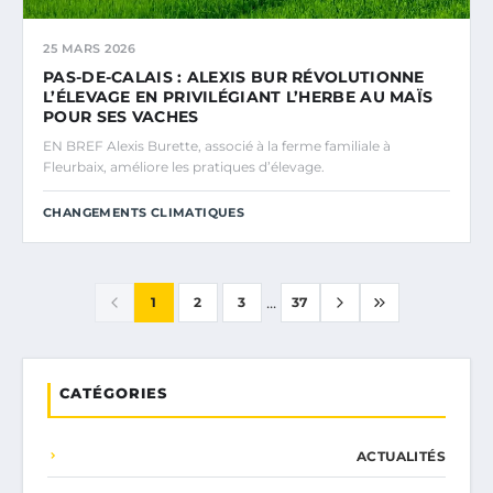
25 MARS 2026
PAS-DE-CALAIS : ALEXIS BUR RÉVOLUTIONNE
L’ÉLEVAGE EN PRIVILÉGIANT L’HERBE AU MAÏS
POUR SES VACHES
EN BREF Alexis Burette, associé à la ferme familiale à
Fleurbaix, améliore les pratiques d’élevage.
CHANGEMENTS CLIMATIQUES
...
1
2
3
37
CATÉGORIES
ACTUALITÉS