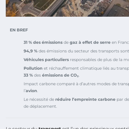
EN BREF
31 % des émissions
de
gaz à effet de serre
en Franc
94,9 %
des émissions du secteur des transports sont
Véhicules particuliers
responsables de plus de la m
Pollution
et réchauffement climatique liés au transp
33 %
des
émissions de CO₂
.
Impact carbone comparé à d’autres modes de tran
l’
avion
.
Le nécessité de
réduire l’empreinte carbone
par de
de déplacement.
Le secteur du
transport
est l’un des principaux cont