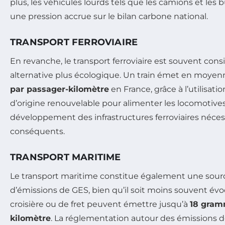
plus, les véhicules lourds tels que les camions et le
une pression accrue sur le bilan carbone national.
TRANSPORT FERROVIAIRE
En revanche, le transport ferroviaire est souvent c
alternative plus écologique. Un train émet en moye
par passager-kilomètre
en France, grâce à l’utilisatio
d’origine renouvelable pour alimenter les locomotive
développement des infrastructures ferroviaires néce
conséquents.
TRANSPORT MARITIME
Le transport maritime constitue également une source
d’émissions de GES, bien qu’il soit moins souvent évo
croisière ou de fret peuvent émettre jusqu’à
18 gram
kilomètre
. La réglementation autour des émissions d