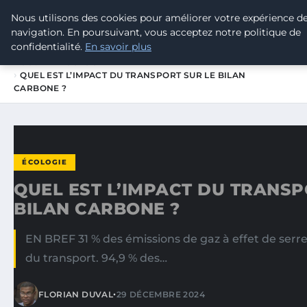
Nous utilisons des cookies pour améliorer votre expérience d
TOUR DE FRANCE POUR LE CLIMA
navigation. En poursuivant, vous acceptez notre politique de
confidentialité.
En savoir plus
ACCUEIL
ÉCOLOGIE
QUEL EST L’IMPACT DU TRANSPORT SUR LE BILAN
CARBONE ?
ÉCOLOGIE
QUEL EST L’IMPACT DU TRANSP
BILAN CARBONE ?
EN BREF 31 % des émissions de gaz à effet de serr
du transport. 94,9 % des…
•
FLORIAN DUVAL
29 DÉCEMBRE 2024