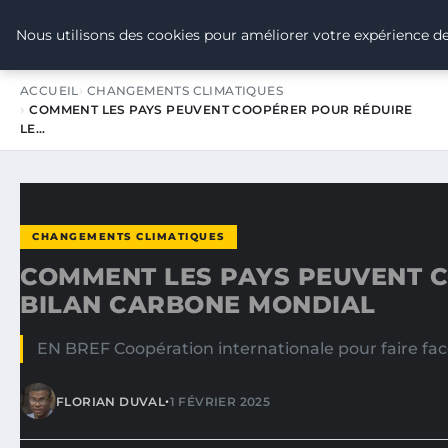
TOUR DE FRANCE POUR LE CLIMA
Nous utilisons des cookies pour améliorer votre expérience de
ACCUEIL
CHANGEMENTS CLIMATIQUES
COMMENT LES PAYS PEUVENT COOPÉRER POUR RÉDUIRE
LE…
CHANGEMENTS CLIMATIQUES
COMMENT LES PAYS PEUVENT C
BILAN CARBONE MONDIAL
EN BREF Coopération internationale pour faire fa
•
FLORIAN DUVAL
1 FÉVRIER 2025