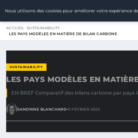
TOUR DE FRANCE POUR LE CLIMA
Nous utilisons des cookies pour améliorer votre expérience de
ACCUEIL
SUSTAINABILITY
LES PAYS MODÈLES EN MATIÈRE DE BILAN CARBONE
SUSTAINABILITY
LES PAYS MODÈLES EN MATIÈR
EN BREF Comparatif des bilans carbone par pays An
•
SANDRINE BLANCHARD
9 FÉVRIER 2025