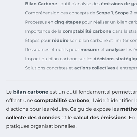
Bilan Carbone
: outil d’analyse des
émissions de gaz
Compréhension des concepts de
Scope 1
,
Scope 2
e
Processus en
cinq étapes
pour réaliser un bilan car
Importance de la
comptabilité carbone
dans la str
Étapes pour
réduire
son bilan carbone et limiter s
Ressources et outils pour
mesurer
et
analyser
les é
Impact du bilan carbone sur les
décisions stratégiq
Solutions concrètes et
actions collectives
à entrepr
Le
bilan carbone
est un outil fondamental permettan
offrant une
comptabilité carbone
, il aide à identifie
d’actions pour les réduire. Ce guide expose les
méthod
collecte des données
et le
calcul des émissions
. En
pratiques organisationnelles.