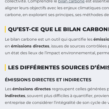
collectivité. Comprendre le
bilan carbone
est essentie
aligner leurs objectifs avec les enjeux climatiques c
carbone, en explorant ses principes, ses méthodes de
QU’EST-CE QUE LE BILAN CARBON
Le bilan carbone est un outil qui quantifie les
émissio
en
émissions directes
, issues de sources contrôlées p
un état des lieux de l’impact environnemental, perme
LES DIFFÉRENTES SOURCES D’ÉMI
ÉMISSIONS DIRECTES ET INDIRECTES
Les
émissions directes
regroupent celles générées pa
indirectes
, souvent plus difficiles à quantifier, pro
entreprise de considérer l’intégralité de son cycle de v