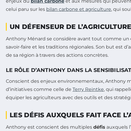
enjeux du
bilan carbone
et aux mesures qui peuvent ê
celui paru sur les
bilan carbone et agriculture
, qui so
UN DÉFENSEUR DE L’AGRICULTUR
Anthony Ménard se considère avant tout comme un
savoir-faire et les traditions régionales. Son but est 
de sa région à travers des actions concrètes.
LE RÔLE D’ANTHONY DANS LA SENSIBILIS
Conscient des enjeux environnementaux, Anthony mène 
d’initiatives comme celle de
Terry Reintke
, qui rappel
équiper les agriculteurs avec des outils et des stratég
LES DÉFIS AUXQUELS FAIT FACE L
Anthony est conscient des multiples
défis
auxquels l