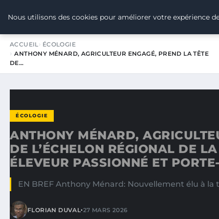
TOUR DE FRANCE POUR LE CLIMA
Nous utilisons des cookies pour améliorer votre expérience de
ACCUEIL
ÉCOLOGIE
ANTHONY MÉNARD, AGRICULTEUR ENGAGÉ, PREND LA TÊTE
DE…
ÉCOLOGIE
ANTHONY MÉNARD, AGRICULTEU
DE L’ÉCHELON RÉGIONAL DE LA
ÉLEVEUR PASSIONNÉ ET PORTE
EN BREF Anthony Ménard: Nouvellement élu à la tê
•
FLORIAN DUVAL
27 MARS 2026