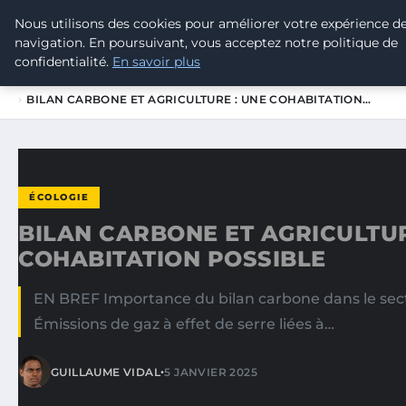
Nous utilisons des cookies pour améliorer votre expérience d
TOUR DE FRANCE POUR LE CLIMA
navigation. En poursuivant, vous acceptez notre politique de
confidentialité.
En savoir plus
ACCUEIL
ÉCOLOGIE
BILAN CARBONE ET AGRICULTURE : UNE COHABITATION…
ÉCOLOGIE
BILAN CARBONE ET AGRICULTUR
COHABITATION POSSIBLE
EN BREF Importance du bilan carbone dans le secte
Émissions de gaz à effet de serre liées à…
•
GUILLAUME VIDAL
5 JANVIER 2025