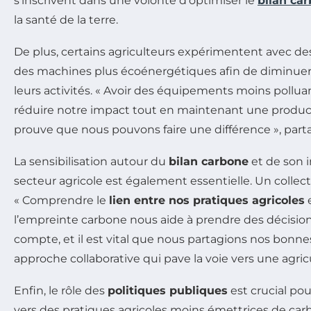
s’inscrivent dans une volonté d’optimiser le
bilan ca
la santé de la terre.
De plus, certains agriculteurs expérimentent avec d
des machines plus écoénergétiques afin de diminuer 
leurs activités. « Avoir des équipements moins pollu
réduire notre impact tout en maintenant une product
prouve que nous pouvons faire une différence », parta
La sensibilisation autour du
bilan carbone
et de son 
secteur agricole est également essentielle. Un collecti
« Comprendre le
lien entre nos pratiques agricoles
e
l’empreinte carbone nous aide à prendre des décision
compte, et il est vital que nous partagions nos bonnes
approche collaborative qui pave la voie vers une agric
Enfin, le rôle des
politiques publiques
est crucial pou
vers des pratiques agricoles moins émettrices de car