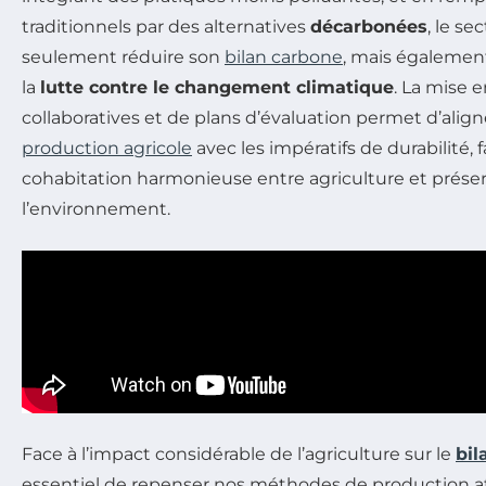
traditionnels par des alternatives
décarbonées
, le s
seulement réduire son
bilan carbone
, mais également
la
lutte contre le changement climatique
. La mise 
collaboratives et de plans d’évaluation permet d’aligne
production agricole
avec les impératifs de durabilité, 
cohabitation harmonieuse entre agriculture et prése
l’environnement.
Face à l’impact considérable de l’agriculture sur le
bil
essentiel de repenser nos méthodes de production af