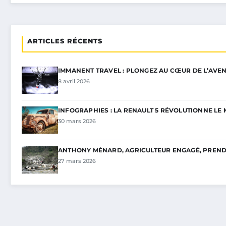
ARTICLES RÉCENTS
IMMANENT TRAVEL : PLONGEZ AU CŒUR DE L’AVEN
8 avril 2026
INFOGRAPHIES : LA RENAULT 5 RÉVOLUTIONNE L
30 mars 2026
ANTHONY MÉNARD, AGRICULTEUR ENGAGÉ, PREND 
27 mars 2026