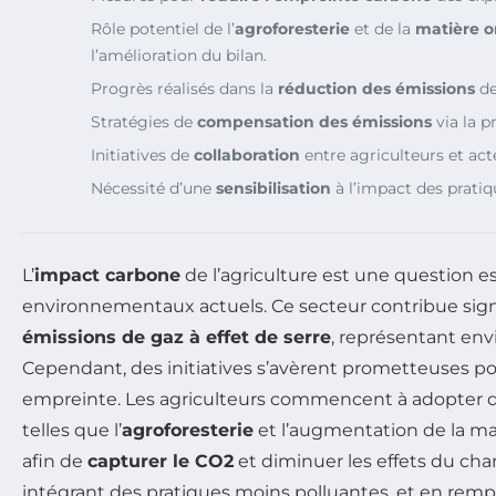
Rôle potentiel de l’
agroforesterie
et de la
matière 
l’amélioration du bilan.
Progrès réalisés dans la
réduction des émissions
de
Stratégies de
compensation des émissions
via la p
Initiatives de
collaboration
entre agriculteurs et ac
Nécessité d’une
sensibilisation
à l’impact des pratiq
L’
impact carbone
de l’agriculture est une question e
environnementaux actuels. Ce secteur contribue sig
émissions de gaz à effet de serre
, représentant envi
Cependant, des initiatives s’avèrent prometteuses po
empreinte. Les agriculteurs commencent à adopter 
telles que l’
agroforesterie
et l’augmentation de la ma
afin de
capturer le CO2
et diminuer les effets du ch
intégrant des pratiques moins polluantes, et en rempl