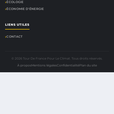
ÉCOLOGIE
ÉCONOMIE D'ÉNERGIE
LIENS UTILES
CONTACT
© 2026 Tour De France Pour Le Climat. Tous droits réservés.
À propos
Mentions légales
Confidentialité
Plan du site