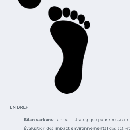
EN BREF
Bilan carbone
: un outil stratégique pour mesurer e
Évaluation des
impact environnemental
des activit