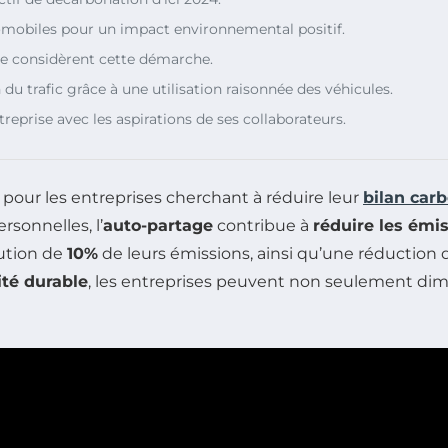
omobiles pour un impact environnemental positif.
ge considèrent cette démarche.
 du trafic grâce à une utilisation raisonnée des véhicules.
ntreprise avec les aspirations de ses collaborateurs.
our les entreprises cherchant à réduire leur
bilan car
sonnelles, l’
auto-partage
contribue à
réduire les émis
ution de
10%
de leurs émissions, ainsi qu’une réduction
ité durable
, les entreprises peuvent non seulement di