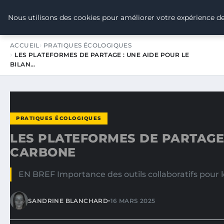
TOUR DE FRANCE POUR LE CLIMA
Nous utilisons des cookies pour améliorer votre expérience de
ACCUEIL
PRATIQUES ÉCOLOGIQUES
LES PLATEFORMES DE PARTAGE : UNE AIDE POUR LE
BILAN…
PRATIQUES ÉCOLOGIQUES
LES PLATEFORMES DE PARTAGE 
CARBONE
EN BREF Importance des outils collaboratifs pour 
•
SANDRINE BLANCHARD
16 MARS 2025