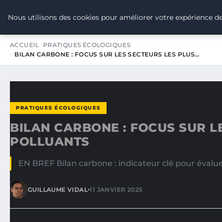
TOUR DE FRANCE POUR LE CLIMA
Nous utilisons des cookies pour améliorer votre expérience de
ACCUEIL
PRATIQUES ÉCOLOGIQUES
BILAN CARBONE : FOCUS SUR LES SECTEURS LES PLUS…
PRATIQUES ÉCOLOGIQUES
BILAN CARBONE : FOCUS SUR L
POLLUANTS
EN BREF Bilan carbone : indicateur clé pour évaluer
•
GUILLAUME VIDAL
11 JANVIER 2025