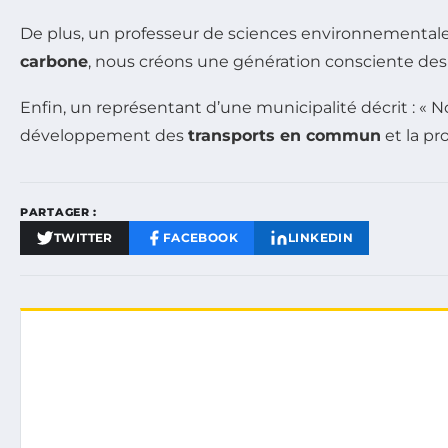
De plus, un professeur de sciences environnementales 
carbone
, nous créons une génération consciente des
Enfin, un représentant d’une municipalité décrit : « N
développement des
transports en commun
et la pr
PARTAGER :
TWITTER
FACEBOOK
LINKEDIN