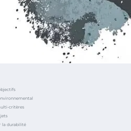
objectifs
 environnemental
lti-critères
jets
 la durabilité