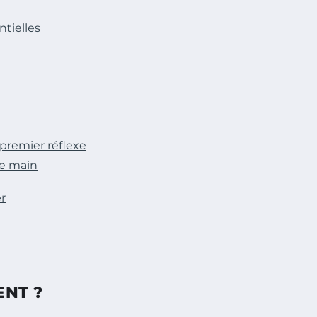
tielles
premier réflexe
de main
r
NT ?