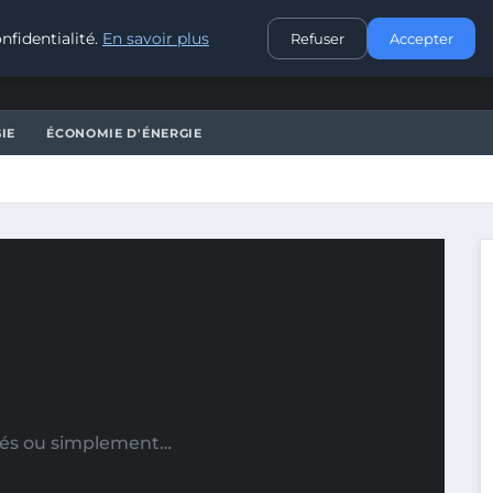
CONTACT
nfidentialité.
En savoir plus
Refuser
Accepter
IE
ÉCONOMIE D'ÉNERGIE
usés ou simplement…