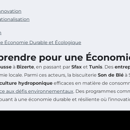
innovation
ationalisation
n
une Économie Durable et Écologique
reprendre pour une Économi
ousse
à
Bizerte
, en passant par
Sfax
et
Tunis
. Des
entrep
e locale. Parmi ces acteurs, la biscuiterie
Son de Blé
à 
culture hydroponique
efficaces en matière de consomm
ace aux défis environnementaux
. Des programmes co
buant à une économie durable et résiliente où l’innovati