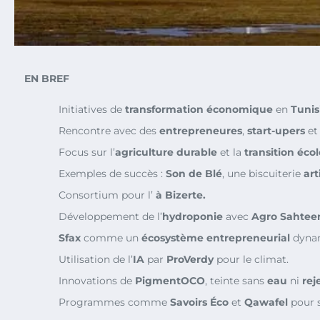
EN BREF
Initiatives de
transformation économique
en
Tunis
Rencontre avec des
entrepreneures
,
start-upers
e
Focus sur l’
agriculture durable
et la
transition éco
Exemples de succès :
Son de Blé
, une biscuiterie
art
Consortium pour l’
à
Bizerte
.
Développement de l’
hydroponie
avec
Agro Sahtee
Sfax
comme un
écosystème entrepreneurial
dyna
Utilisation de l’
IA
par
ProVerdy
pour le climat.
Innovations de
PigmentOCO
, teinte sans
eau
ni
rej
Programmes comme
Savoirs Éco
et
Qawafel
pour 