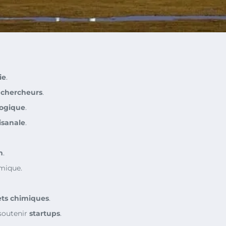
ie
.
t
chercheurs
.
logique
.
isanale
.
n
.
mique.
ets chimiques
.
soutenir
startups
.