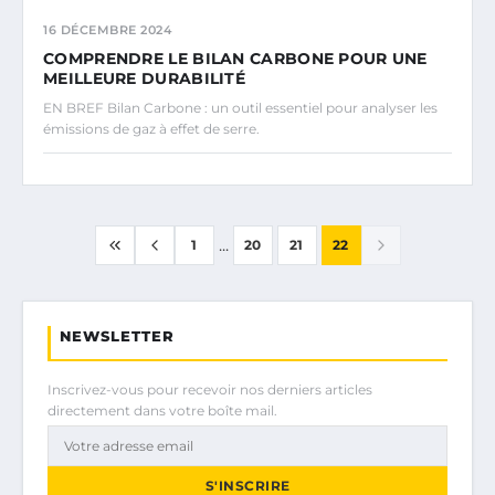
16 DÉCEMBRE 2024
COMPRENDRE LE BILAN CARBONE POUR UNE
MEILLEURE DURABILITÉ
EN BREF Bilan Carbone : un outil essentiel pour analyser les
émissions de gaz à effet de serre.
...
1
20
21
22
NEWSLETTER
Inscrivez-vous pour recevoir nos derniers articles
directement dans votre boîte mail.
S'INSCRIRE