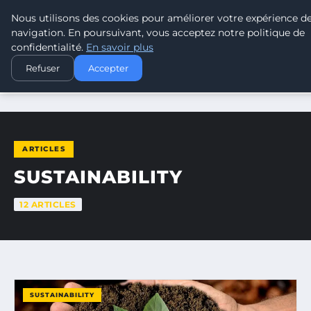
Nous utilisons des cookies pour améliorer votre expérience d
TOUR DE FRANCE POUR LE CLIMA
navigation. En poursuivant, vous acceptez notre politique de
confidentialité.
En savoir plus
Refuser
Accepter
ACCUEIL
SUSTAINABILITY
ARTICLES
SUSTAINABILITY
12 ARTICLES
SUSTAINABILITY