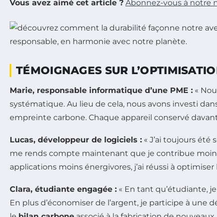
Vous avez aimé cet article ?
Abonnez-vous à notre n
TÉMOIGNAGES SUR L’OPTIMISATIO
Marie, responsable informatique d’une PME :
« Nous
systématique. Au lieu de cela, nous avons investi da
empreinte carbone. Chaque appareil conservé davant
Lucas, développeur de logiciels :
« J’ai toujours été
me rends compte maintenant que je contribue moins
applications moins énergivores, j’ai réussi à optimise
Clara, étudiante engagée :
« En tant qu’étudiante, j
En plus d’économiser de l’argent, je participe à une d
le
bilan carbone
associé à la fabrication de nouveaux 