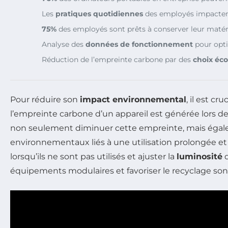
Les
pratiques quotidiennes
des employés impacten
75%
des employés sont prêts à conserver leur matér
Analyse des
données de fonctionnement
pour opti
Réduction de l’empreinte carbone par des
choix éc
Pour réduire son
impact environnemental
, il est c
l’empreinte carbone d’un appareil est générée lors d
non seulement diminuer cette empreinte, mais égalemen
environnementaux liés à une utilisation prolongée et
lorsqu’ils ne sont pas utilisés et ajuster la
luminosité
d
équipements modulaires et favoriser le recyclage son