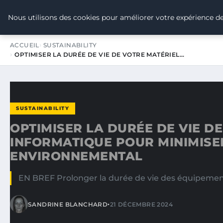
TOUR DE FRANCE POUR LE CLIMA
Nous utilisons des cookies pour améliorer votre expérience de
ACCUEIL
SUSTAINABILITY
OPTIMISER LA DURÉE DE VIE DE VOTRE MATÉRIEL…
SUSTAINABILITY
OPTIMISER LA DURÉE DE VIE D
INFORMATIQUE POUR MINIMISE
ENVIRONNEMENTAL
EN BREF Prolonger la durée de vie des équipemen
•
SANDRINE BLANCHARD
21 DÉCEMBRE 2024