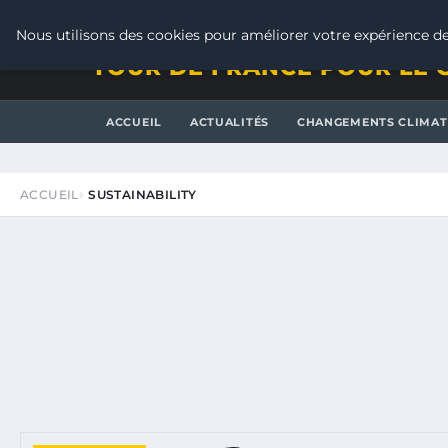
LUNDI 10 AOÛT 2026
Nous utilisons des cookies pour améliorer votre expérience de
TOUR DE FRANCE POUR LE 
ACCUEIL
ACTUALITÉS
CHANGEMENTS CLIMAT
ACCUEIL
SUSTAINABILITY