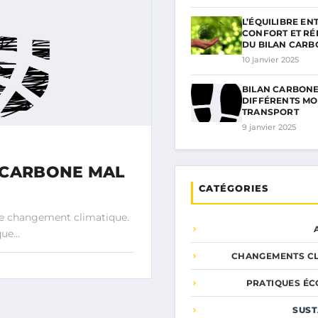
L’ÉQUILIBRE EN
CONFORT ET RÉ
DU BILAN CARB
10 janvier 2025
BILAN CARBONE
DIFFÉRENTS MO
TRANSPORT
9 janvier 2025
 CARBONE MAL
CATÉGORIES
e changement climatique.
sque…
CHANGEMENTS CL
PRATIQUES ÉC
SUST