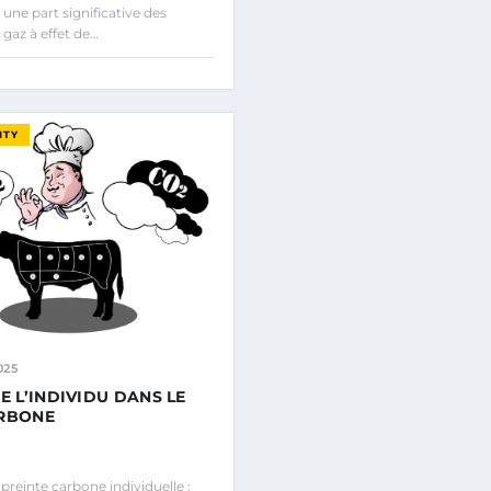
une part significative des
gaz à effet de…
ITY
025
E L’INDIVIDU DANS LE
ARBONE
einte carbone individuelle :