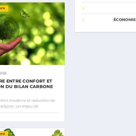
ITY
ÉCONOMIE
2025
BRE ENTRE CONFORT ET
N DU BILAN CARBONE
fort moderne et réduction de
arbone : un enjeu clé.
ITY