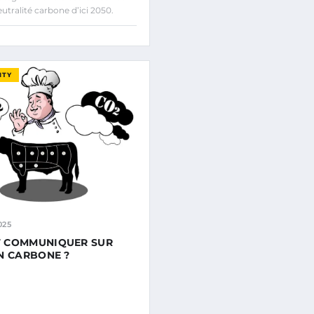
eutralité carbone d’ici 2050.
ITY
025
 COMMUNIQUER SUR
N CARBONE ?