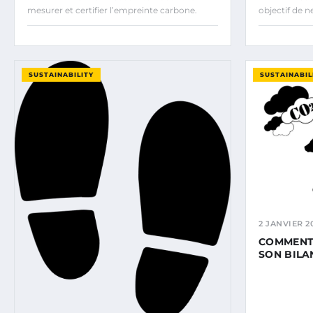
mesurer et certifier l’empreinte carbone.
objectif de n
SUSTAINABILITY
SUSTAINABIL
2 JANVIER 2
COMMENT
SON BILA