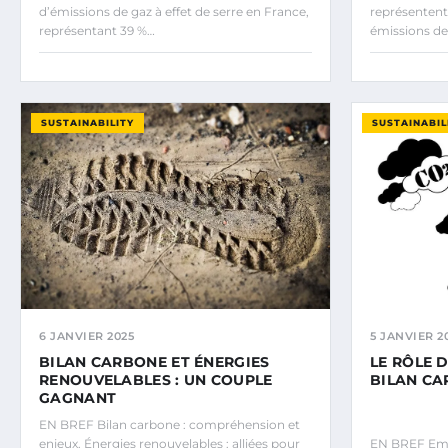
d’émissions de gaz à effet de serre en France,
représentent 
représentant 39 %…
émissions de 
SUSTAINABILITY
SUSTAINABIL
6 JANVIER 2025
5 JANVIER 2
BILAN CARBONE ET ÉNERGIES
LE RÔLE D
RENOUVELABLES : UN COUPLE
BILAN C
GAGNANT
EN BREF Bilan carbone : compréhension et
enjeux. Énergies renouvelables : alliées pour
EN BREF Empr