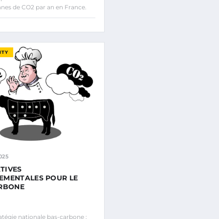
nnes de CO2 par an en France.
ITY
025
ATIVES
EMENTALES POUR LE
ARBONE
tégie nationale bas-carbone :