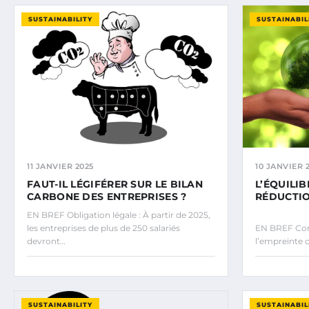
SUSTAINABILITY
SUSTAINABIL
11 JANVIER 2025
10 JANVIER 
FAUT-IL LÉGIFÉRER SUR LE BILAN
L’ÉQUILI
CARBONE DES ENTREPRISES ?
RÉDUCTIO
EN BREF Obligation légale : À partir de 2025,
les entreprises de plus de 250 salariés
EN BREF Con
devront…
l’empreinte c
SUSTAINABILITY
SUSTAINABIL