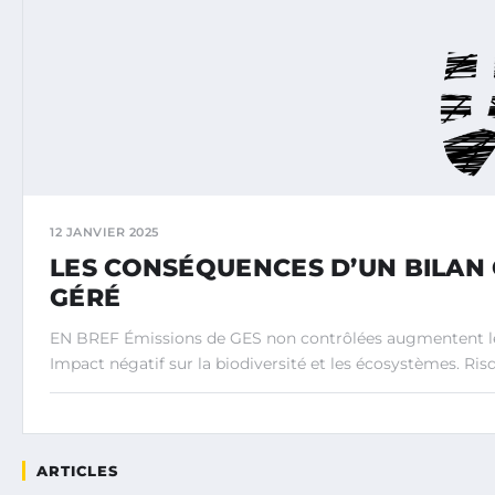
12 JANVIER 2025
LES CONSÉQUENCES D’UN BILAN
GÉRÉ
EN BREF Émissions de GES non contrôlées augmentent l
Impact négatif sur la biodiversité et les écosystèmes. Ri
ARTICLES