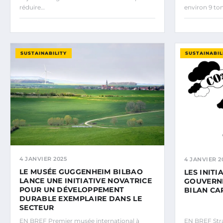
réduire…
environ 9 to
SUSTAINABILITY
SUSTAINABIL
4 JANVIER 2025
4 JANVIER 2
LE MUSÉE GUGGENHEIM BILBAO
LES INITI
LANCE UNE INITIATIVE NOVATRICE
GOUVERN
POUR UN DÉVELOPPEMENT
BILAN C
DURABLE EXEMPLAIRE DANS LE
SECTEUR
EN BREF Premier musée international à
EN BREF Stra