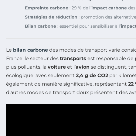
Empreinte carbone
: 29 % de l’
impact carbone
des 
Stratégies de réduction
: promotion des alternative
Bilan carbone
: essentiel pour sensibiliser à l’
impac
Le
bilan carbone
des modes de transport varie consid
France, le secteur des
transports
est responsable de 
plus polluants, la
voiture
et l’
avion
se distinguent, ta
écologique, avec seulement
2,4 g de CO2
par kilomèt
également de manière significative, représentant
22
d’autres modes de transport doux présentent des ava