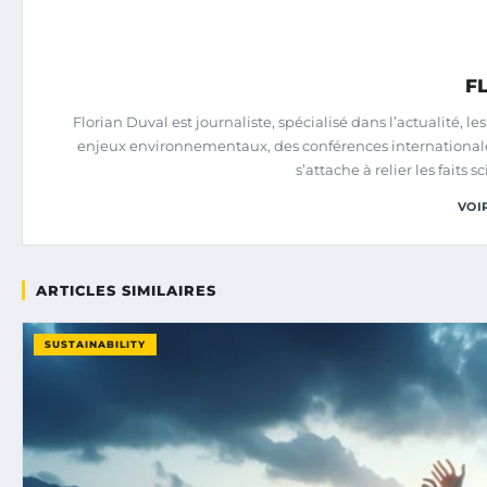
F
Florian Duval est journaliste, spécialisé dans l’actualité, l
enjeux environnementaux, des conférences internationales s
s’attache à relier les faits s
VOI
ARTICLES SIMILAIRES
SUSTAINABILITY