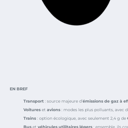
EN BREF
Transport
: source majeure d’
émissions de gaz à ef
Voitures
et
avions
: modes les plus polluants, avec 
Trains
: option écologique, avec seulement 2,4 g de
Bus
et
véhicules utilitaires légers
: ensemble, ils c