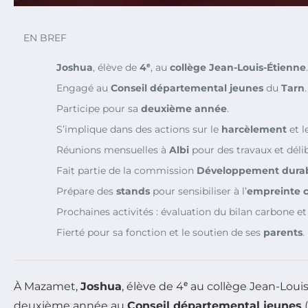
EN BREF
Joshua
, élève de
4ᵉ
, au
collège Jean-Louis-Étienne
.
Engagé au
Conseil départemental jeunes
du
Tarn
.
Participe pour sa
deuxième année
.
S’implique dans des actions sur le
harcèlement
et l
Réunions mensuelles à
Albi
pour des travaux et délib
Fait partie de la commission
Développement dura
Prépare des
stands
pour sensibiliser à l’
empreinte 
Prochaines activités : évaluation du bilan carbone et
Fierté pour sa fonction et le soutien de ses
parents
.
À Mazamet,
Joshua
, élève de 4ᵉ au collège Jean-Lou
deuxième année au
Conseil départemental jeunes
(