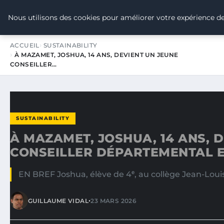
TOUR DE FRANCE POUR LE CLIMA
Nous utilisons des cookies pour améliorer votre expérience de
ACCUEIL
SUSTAINABILITY
À MAZAMET, JOSHUA, 14 ANS, DEVIENT UN JEUNE
CONSEILLER…
SUSTAINABILITY
À MAZAMET, JOSHUA, 14 ANS, 
CONSEILLER DÉPARTEMENTAL 
EN BREF Joshua, élève de 4ᵉ, au collège Jean-Lou
•
GUILLAUME VIDAL
23 MARS 2026