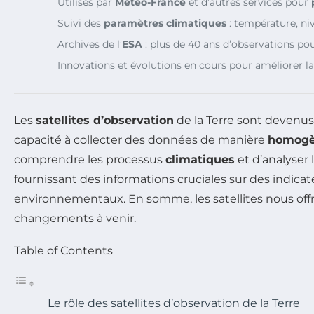
Utilisés par
Météo-France
et d’autres services pour
Suivi des
paramètres climatiques
: température, ni
Archives de l’
ESA
: plus de 40 ans d’observations po
Innovations et évolutions en cours pour améliorer l
Les
satellites d’observation
de la Terre sont devenus 
capacité à collecter des données de manière
homog
comprendre les processus
climatiques
et d’analyser 
fournissant des informations cruciales sur des indicat
environnementaux. En somme, les satellites nous offre
changements à venir.
Table of Contents
Le rôle des satellites d’observation de la Terre