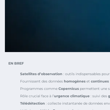
EN BREF
Satellites d’observation
: outils indispensables pour
Fournissent des données
homogènes
et
continues
Programmes comme
Copernicus
permettent une su
Rôle crucial face à l’
urgence climatique
: suivi des
g
Télédétection
: collecte instantanée de données en