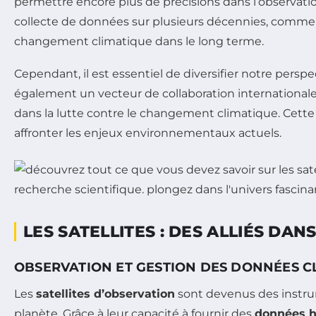
permettre encore plus de précisions dans l’observat
collecte de données sur plusieurs décennies, comme l
changement climatique dans le long terme.
Cependant, il est essentiel de diversifier notre perspec
également un vecteur de collaboration internationa
dans la lutte contre le changement climatique. Cette s
affronter les enjeux environnementaux actuels.
LES SATELLITES : DES ALLIÉS DA
OBSERVATION ET GESTION DES DONNÉES C
Les
satellites d’observation
sont devenus des instru
planète. Grâce à leur capacité à fournir des
données h