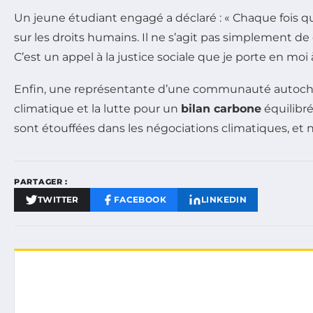
Un jeune étudiant engagé a déclaré : « Chaque fois q
sur les droits humains. Il ne s’agit pas simplement de
C’est un appel à la justice sociale que je porte en moi
Enfin, une représentante d’une communauté autochto
climatique et la lutte pour un
bilan carbone
équilibré
sont étouffées dans les négociations climatiques, et n
PARTAGER :
TWITTER
FACEBOOK
LINKEDIN