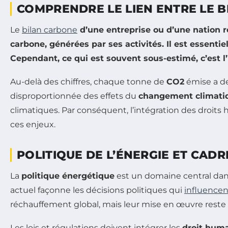
COMPRENDRE LE LIEN ENTRE LE B
Le
bilan carbone
d’une entreprise ou d’une nation r
carbone, générées par ses activités. Il est essentie
Cependant, ce qui est souvent sous-estimé, c’est l
Au-delà des chiffres, chaque tonne de
CO2
émise a d
disproportionnée des effets du
changement climati
climatiques. Par conséquent, l’intégration des droits
ces enjeux.
POLITIQUE DE L’ÉNERGIE ET CADR
La
politique énergétique
est un domaine central dans
actuel façonne les décisions politiques qui
influencen
réchauffement global, mais leur mise en œuvre reste 
Les lois et régulations doivent intégrer les
droit hum