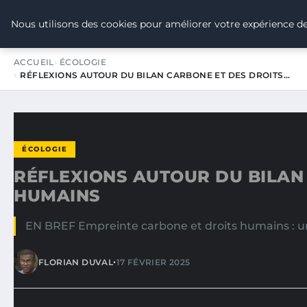
TOUR DE FRANCE POUR LE CLIMA
Nous utilisons des cookies pour améliorer votre expérience de
ACCUEIL
ÉCOLOGIE
RÉFLEXIONS AUTOUR DU BILAN CARBONE ET DES DROITS…
ÉCOLOGIE
RÉFLEXIONS AUTOUR DU BILAN
HUMAINS
EN BREF Empreinte carbone et droits humains : un
•
FLORIAN DUVAL
17 FÉVRIER 2025