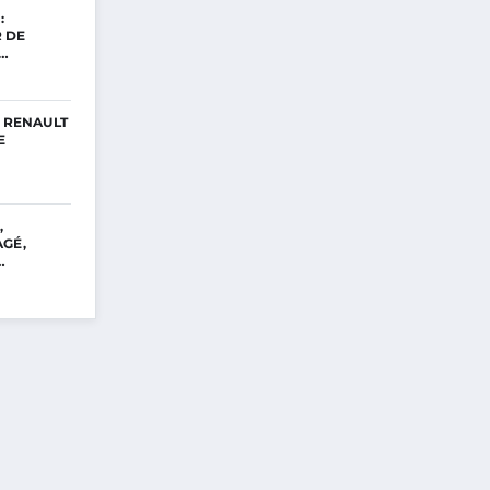
:
 DE
Z…
A RENAULT
E
,
GÉ,
…