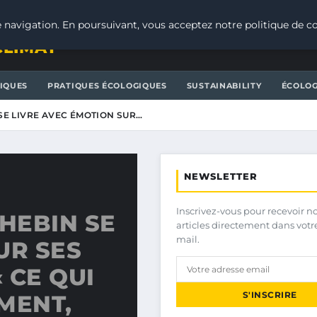
 navigation. En poursuivant, vous acceptez notre politique de co
CLIMAT
IQUES
PRATIQUES ÉCOLOGIQUES
SUSTAINABILITY
ÉCOLOG
SE LIVRE AVEC ÉMOTION SUR…
NEWSLETTER
Inscrivez-vous pour recevoir n
CHEBIN SE
articles directement dans votr
mail.
UR SES
 CE QUI
S'INSCRIRE
MENT,