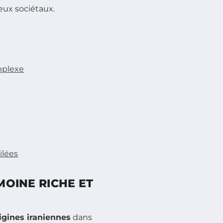
eux sociétaux.
omplexe
ilées
IMOINE RICHE ET
igines iraniennes
dans