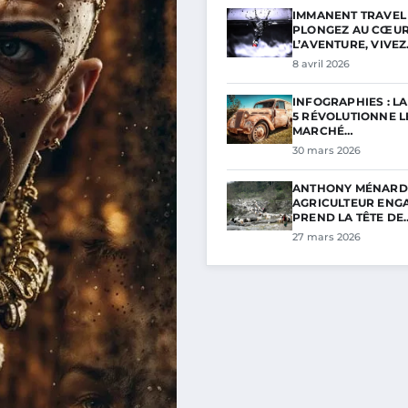
IMMANENT TRAVEL 
PLONGEZ AU CŒUR
L’AVENTURE, VIVE
8 avril 2026
INFOGRAPHIES : L
5 RÉVOLUTIONNE L
MARCHÉ…
30 mars 2026
ANTHONY MÉNARD
AGRICULTEUR ENGA
PREND LA TÊTE DE
27 mars 2026