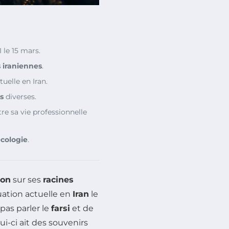
 le 15 mars.
s iraniennes
.
tuelle en Iran.
s
diverses.
tre sa vie professionnelle
cologie
.
ion
sur ses
racines
tuation actuelle en
Iran
le
pas parler le
farsi
et de
ui-ci ait des souvenirs