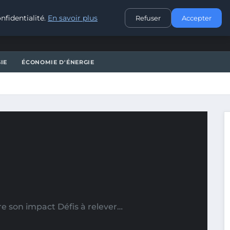
CONTACT
nfidentialité.
En savoir plus
Refuser
Accepter
IE
ÉCONOMIE D'ÉNERGIE
e son impact Défis à relever…