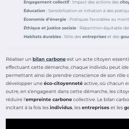
Engagement collectif
: Impact des actions des
cito
Éducation
: Sensibilisation et initiation à des pratiq
Économie d’énergie
: Pratiques favorables au main
Éthique et justice sociale
: Répartition équitable de
Habitats durables
: Rôle des
entreprises
et des
gou
Réaliser un
bilan carbone
est un acte citoyen essent
effectuant cette démarche, chaque individu peut ident
permettant ainsi de prendre conscience de son rôle d
développer une
éco-citoyenneté
active, où chacun 
outre, en s’engageant dans cette démarche, les citoyen
réduire l’
empreinte carbone
collective. Le bilan carbo
incitant à la fois les
individus
, les
entreprises
et les
g