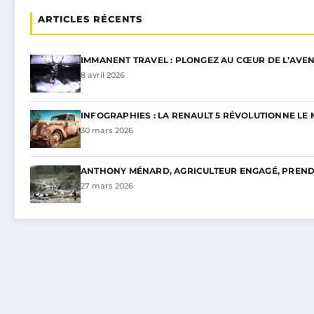
ARTICLES RÉCENTS
IMMANENT TRAVEL : PLONGEZ AU CŒUR DE L’AVEN
8 avril 2026
INFOGRAPHIES : LA RENAULT 5 RÉVOLUTIONNE L
30 mars 2026
ANTHONY MÉNARD, AGRICULTEUR ENGAGÉ, PREND 
27 mars 2026