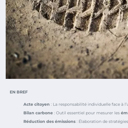
EN BREF
Acte citoyen
: La responsabilité individuelle face à 
Bilan carbone
: Outil essentiel pour mesurer les
émi
Réduction des émissions
: Élaboration de stratégi