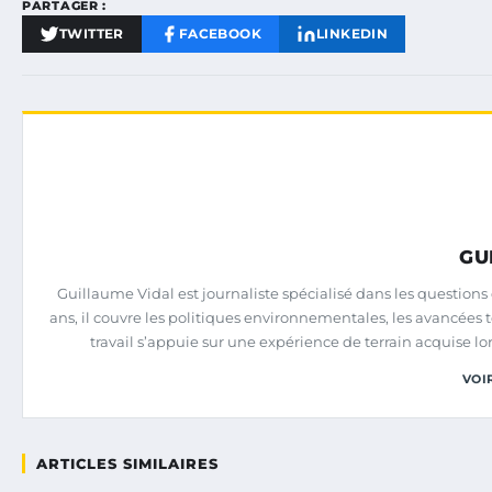
PARTAGER :
TWITTER
FACEBOOK
LINKEDIN
GU
Guillaume Vidal est journaliste spécialisé dans les question
ans, il couvre les politiques environnementales, les avancées
travail s’appuie sur une expérience de terrain acquise lo
VOI
ARTICLES SIMILAIRES