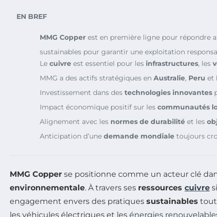
EN BREF
MMG Copper
est en première ligne pour répondre a
sustainables pour garantir une exploitation responsa
Le
cuivre
est essentiel pour les
infrastructures
, les
v
MMG a des actifs stratégiques en
Australie
,
Peru
et
Investissement dans des
technologies innovantes
p
Impact économique positif sur les
communautés lo
Alignement avec les
normes de durabilité
et les
ob
Anticipation d’une
demande mondiale
toujours cro
MMG Copper
se positionne comme un acteur clé dans l
environnementale
. À travers ses
ressources
cuivre
s
engagement envers des pratiques
sustainables
tout
les véhicules électriques et les
énergies renouvelable