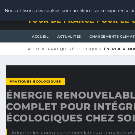
SAMEDI 8 AOÛT 2026
Nous utilisons des cookies pour améliorer votre expérience de
TOUR DE FRANCE POUR LE 
ACCUEIL
ACTUALITÉS
CHANGEMENTS CLIMAT
ACCUEIL
PRATIQUES ÉCOLOGIQUES
ÉNERGIE RENO
PRATIQUES ÉCOLOGIQUES
ÉNERGIE RENOUVELABLE
COMPLET POUR INTÉGR
ÉCOLOGIQUES CHEZ SO
Adopter les énergies renouvelables à la maison es