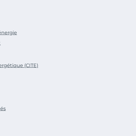
énergie
x
ergétique (CITE)
iés