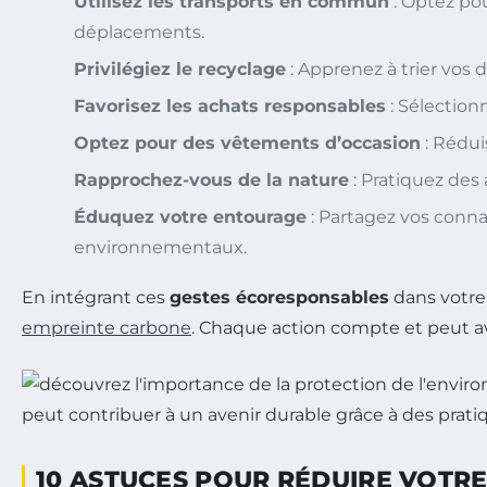
Utilisez les transports en commun
: Optez po
déplacements.
Privilégiez le recyclage
: Apprenez à trier vos 
Favorisez les achats responsables
: Sélection
Optez pour des vêtements d’occasion
: Rédu
Rapprochez-vous de la nature
: Pratiquez des 
Éduquez votre entourage
: Partagez vos conna
environnementaux.
En intégrant ces
gestes écoresponsables
dans votre 
empreinte carbone
. Chaque action compte et peut av
10 ASTUCES POUR RÉDUIRE VOTR