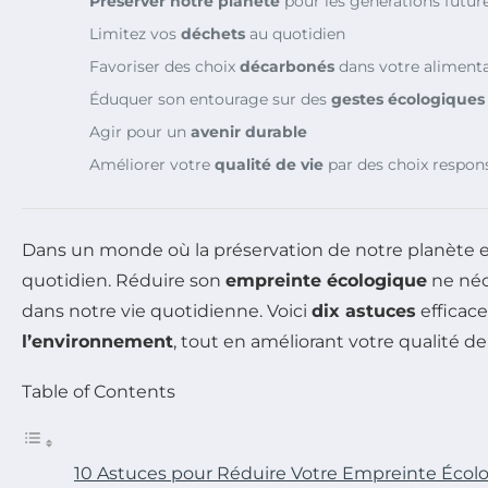
Préserver notre planète
pour les générations futur
Limitez vos
déchets
au quotidien
Favoriser des choix
décarbonés
dans votre aliment
Éduquer son entourage sur des
gestes écologiques
Agir pour un
avenir durable
Améliorer votre
qualité de vie
par des choix respon
Dans un monde où la préservation de notre planète es
quotidien. Réduire son
empreinte écologique
ne néc
dans notre vie quotidienne. Voici
dix astuces
efficace
l’environnement
, tout en améliorant votre qualité de 
Table of Contents
10 Astuces pour Réduire Votre Empreinte Écol