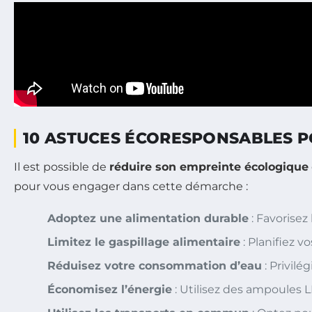
10 ASTUCES ÉCORESPONSABLES P
Il est possible de
réduire son empreinte écologique
pour vous engager dans cette démarche :
Adoptez une alimentation durable
: Favorisez
Limitez le gaspillage alimentaire
: Planifiez v
Réduisez votre consommation d’eau
: Privilé
Économisez l’énergie
: Utilisez des ampoules LE