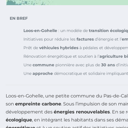
EN BREF
Loos-en-Gohelle
: un modèle de
transition écologi
Initiatives pour réduire les
factures
d’énergie et l’
em
Prêt de
véhicules hybrides
à pédales et développe
Rénovation énergétique et soutien à l’
agriculture b
Une
commune
pionnière avec plus de
30 ans
d’init
Une
approche
démocratique et solidaire impliquant 
Loos-en-Gohelle, une petite commune du Pas-de-Calais
son
empreinte carbone
. Sous l’impulsion de son mair
développement des
énergies renouvelables
. En se
écologique
, en intégrant les habitants dans ses dém
énergétique
et à un soutien actif des initiatives agr