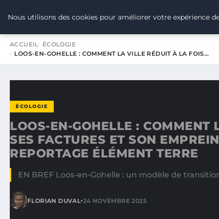
TOUR DE FRANCE POUR LE CLIMA
Nous utilisons des cookies pour améliorer votre expérience de
ACCUEIL
ÉCOLOGIE
LOOS-EN-GOHELLE : COMMENT LA VILLE RÉDUIT À LA FOIS…
ÉCOLOGIE
LOOS-EN-GOHELLE : COMMENT LA
SES FACTURES ET SON EMPREI
REPORTAGE ÉLÉMENT TERRE
EN BREF Loos-en-Gohelle : un modèle de transition 
•
FLORIAN DUVAL
24 NOVEMBRE 2025