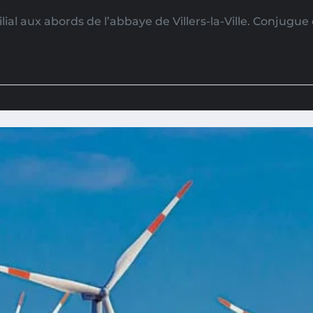
lial aux abords de l’abbaye de Villers-la-Ville. Conjugu