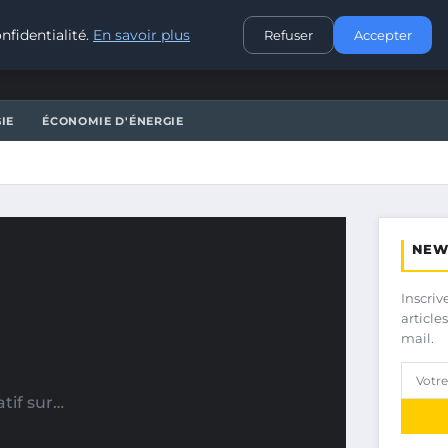
CONTACT
nfidentialité.
En savoir plus
Refuser
Accepter
IE
ÉCONOMIE D'ÉNERGIE
NEW
Inscriv
article
mail.
atif sur…