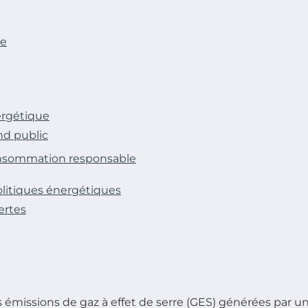
ne
ergétique
and public
onsommation responsable
olitiques énergétiques
ertes
s émissions de gaz à effet de serre (GES) générées par un