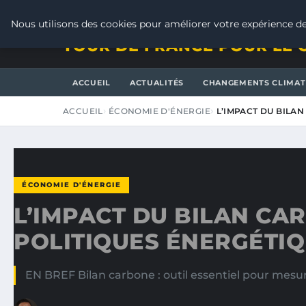
VENDREDI 7 AOÛT 2026
Nous utilisons des cookies pour améliorer votre expérience de
TOUR DE FRANCE POUR LE 
ACCUEIL
ACTUALITÉS
CHANGEMENTS CLIMAT
ACCUEIL
ÉCONOMIE D'ÉNERGIE
L’IMPACT DU BILA
ÉCONOMIE D'ÉNERGIE
L’IMPACT DU BILAN CA
POLITIQUES ÉNERGÉTI
EN BREF Bilan carbone : outil essentiel pour mesure