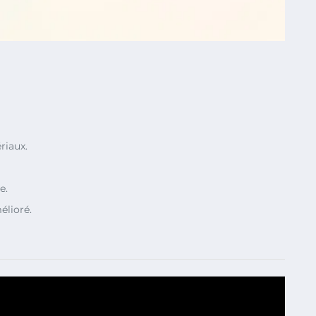
riaux.
e.
lioré.