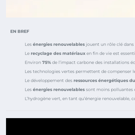
EN BREF
Les
énergies renouvelables
jouent un rôle clé dans
Le
recyclage des matériaux
en fin de vie est essent
Environ
75%
de l’impact carbone des installations éo
Les technologies vertes permettent de compenser 
Le développement des
ressources énergétiques du
Les
énergies renouvelables
sont moins polluantes 
L’hydrogène vert, en tant qu’énergie renouvelable, 