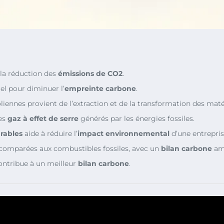
 la réduction des
émissions de CO2
.
iel pour diminuer l’
empreinte carbone
.
liennes provient de l’extraction et de la transformation des maté
les
gaz à effet de serre
générés par les énergies fossiles.
rables
aide à réduire l’
impact environnemental
d’une entrepris
comparées aux combustibles fossiles, avec un
bilan carbone
amé
contribue à un meilleur
bilan carbone
.