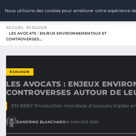
TOUR DE FRANCE POUR LE CLIMA
Nous utilisons des cookies pour améliorer votre expérience de
ACCUEIL
ÉCOLOGIE
LES AVOCATS : ENJEUX ENVIRONNEMENTAUX ET
CONTROVERSES…
ÉCOLOGIE
LES AVOCATS : ENJEUX ENVIR
CONTROVERSES AUTOUR DE LE
EN BREF Production mondiale d’avocats triplée en 
•
SANDRINE BLANCHARD
6 JANVIER 2025