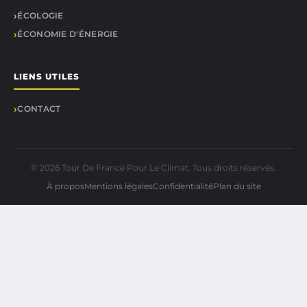
ÉCOLOGIE
ÉCONOMIE D'ÉNERGIE
LIENS UTILES
CONTACT
© 2026 Tour De France Pour Le Climat. Tous droits réservés.
À propos
Mentions légales
Confidentialité
Plan du site