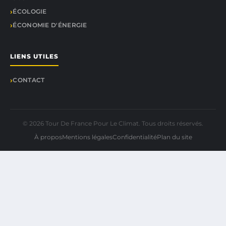
ÉCOLOGIE
ÉCONOMIE D'ÉNERGIE
LIENS UTILES
CONTACT
© 2026 Tour De France Pour Le Climat. Tous droits réservés.
À propos
Mentions légales
Confidentialité
Plan du site