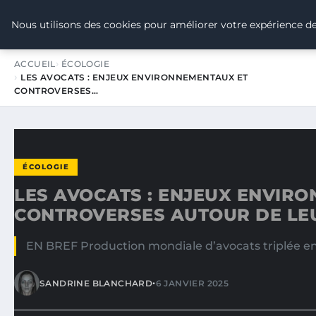
TOUR DE FRANCE POUR LE CLIMA
Nous utilisons des cookies pour améliorer votre expérience de
ACCUEIL
ÉCOLOGIE
LES AVOCATS : ENJEUX ENVIRONNEMENTAUX ET
CONTROVERSES…
ÉCOLOGIE
LES AVOCATS : ENJEUX ENVIR
CONTROVERSES AUTOUR DE LE
EN BREF Production mondiale d’avocats triplée en 
•
SANDRINE BLANCHARD
6 JANVIER 2025