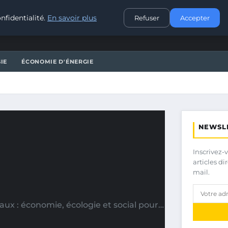
CONTACT
nfidentialité.
En savoir plus
Refuser
Accepter
IE
ÉCONOMIE D'ÉNERGIE
NEWSL
Inscrivez-
articles d
mail.
ux : économie, écologie et social pour…