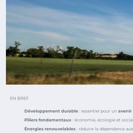
EN BREF
Développement durable
: essentiel pour un
avenir
Piliers fondamentaux
: économie, écologie et social
Énergies renouvelables
: réduire la dépendance au