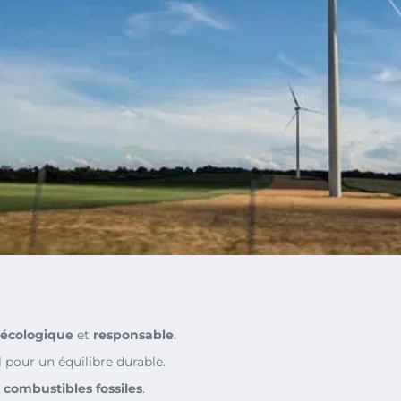
 écologique
et
responsable
.
 pour un équilibre durable.
x
combustibles fossiles
.