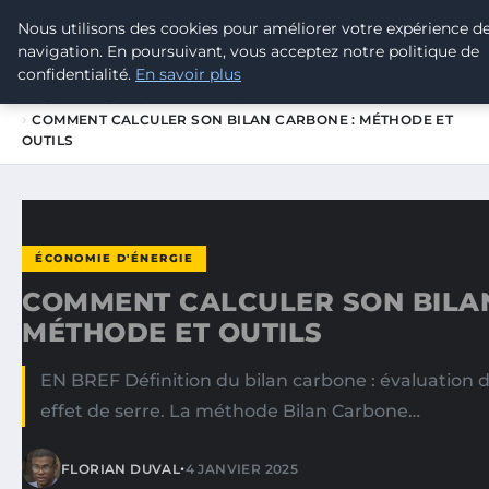
Nous utilisons des cookies pour améliorer votre expérience d
TOUR DE FRANCE POUR LE CLIMA
navigation. En poursuivant, vous acceptez notre politique de
confidentialité.
En savoir plus
ACCUEIL
ÉCONOMIE D'ÉNERGIE
COMMENT CALCULER SON BILAN CARBONE : MÉTHODE ET
OUTILS
ÉCONOMIE D'ÉNERGIE
COMMENT CALCULER SON BILA
MÉTHODE ET OUTILS
EN BREF Définition du bilan carbone : évaluation 
effet de serre. La méthode Bilan Carbone…
•
FLORIAN DUVAL
4 JANVIER 2025