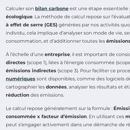
Calculer son
bilan carbone
est une étape essentiell
écologique
. La méthode de calcul repose sur l’évalua
à effet de serre (GES)
générées par nos activités quo
individu
, cela implique d’analyser son mode de vie, s
consommation, et d’additionner toutes les
émission
À l’échelle d’une
entreprise
, il est important de consi
directes
(scope 1), liées à l’énergie consommée (scope 
émissions indirectes
(scope 3). Pour faciliter ce proc
numériques
sont disponibles, comme des logiciels 
cartographier les
données
, analyser les résultats et é
réduction
des émissions.
Le calcul repose généralement sur la formule :
Émissi
consommée x facteur d’émission
. En utilisant ces
m
peut s’engager activement dans une démarche de r