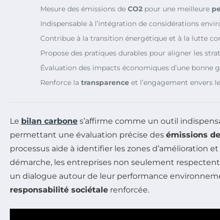
Mesure des émissions de
CO2
pour une meilleure
pe
Indispensable à l’intégration de considérations envi
Contribue à la transition énergétique et à la lutte co
Propose des pratiques durables pour aligner les stra
Évaluation des impacts économiques d’une bonne ge
Renforce la
transparence
et l’engagement envers l
Le
bilan carbone
s’affirme comme un outil indispensa
permettant une évaluation précise des
émissions de 
processus aide à identifier les zones d’amélioration e
démarche, les entreprises non seulement respectent l
un dialogue autour de leur performance environnement
responsabilité sociétale
renforcée.