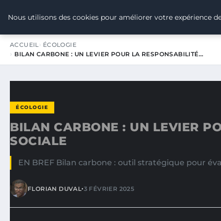
TOUR DE FRANCE POUR LE CLIMA
Nous utilisons des cookies pour améliorer votre expérience de
ACCUEIL
ÉCOLOGIE
BILAN CARBONE : UN LEVIER POUR LA RESPONSABILITÉ…
ÉCOLOGIE
BILAN CARBONE : UN LEVIER P
SOCIALE
EN BREF Bilan carbone : outil stratégique pour éval
•
FLORIAN DUVAL
3 FÉVRIER 2025