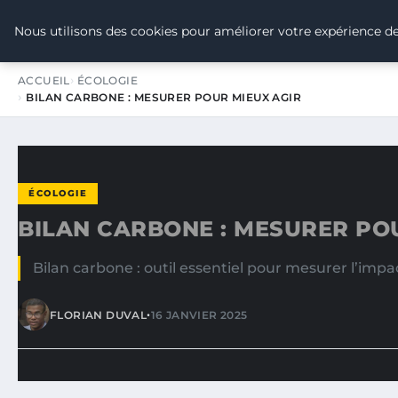
TOUR DE FRANCE POUR LE CLIMA
Nous utilisons des cookies pour améliorer votre expérience de
ACCUEIL
ÉCOLOGIE
BILAN CARBONE : MESURER POUR MIEUX AGIR
ÉCOLOGIE
BILAN CARBONE : MESURER PO
Bilan carbone : outil essentiel pour mesurer l’imp
•
FLORIAN DUVAL
16 JANVIER 2025