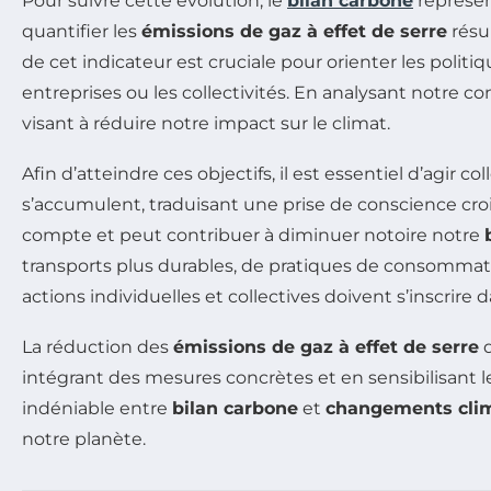
Pour suivre cette évolution, le
bilan carbone
représent
quantifier les
émissions de gaz à effet de serre
résul
de cet indicateur est cruciale pour orienter les politi
entreprises ou les collectivités. En analysant notre 
visant à réduire notre impact sur le climat.
Afin d’atteindre ces objectifs, il est essentiel d’agir co
s’accumulent, traduisant une prise de conscience cr
compte et peut contribuer à diminuer notoire notre
transports plus durables, de pratiques de consommati
actions individuelles et collectives doivent s’inscri
La réduction des
émissions de gaz à effet de serre
d
intégrant des mesures concrètes et en sensibilisant le 
indéniable entre
bilan carbone
et
changements cli
notre planète.