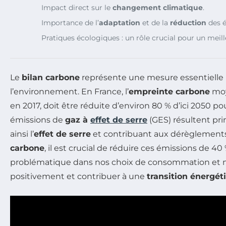
Impact direct sur le
changement climatique
.
Importance de l’
adaptation
et de la
réduction
des é
Pratiques écologiques : un rôle crucial pour un meil
Le
bilan carbone
représente une mesure essentielle
l’environnement. En France, l’
empreinte carbone
moy
en 2017, doit être réduite d’environ 80 % d’ici 2050 po
émissions de
gaz à
effet de serre
(GES) résultent pri
ainsi l’
effet de serre
et contribuant aux dérèglements 
carbone
, il est crucial de réduire ces émissions de 40
problématique dans nos choix de consommation et n
positivement et contribuer à une
transition énergét