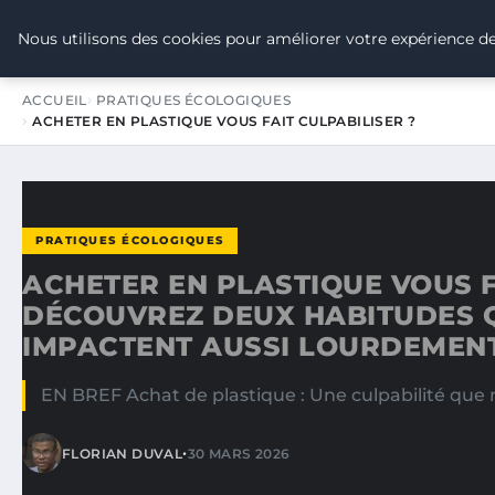
TOUR DE FRANCE POUR LE CLIMA
Nous utilisons des cookies pour améliorer votre expérience de
ACCUEIL
PRATIQUES ÉCOLOGIQUES
ACHETER EN PLASTIQUE VOUS FAIT CULPABILISER ?
PRATIQUES ÉCOLOGIQUES
ACHETER EN PLASTIQUE VOUS F
DÉCOUVREZ DEUX HABITUDES Q
IMPACTENT AUSSI LOURDEMEN
EN BREF Achat de plastique : Une culpabilité que 
•
FLORIAN DUVAL
30 MARS 2026