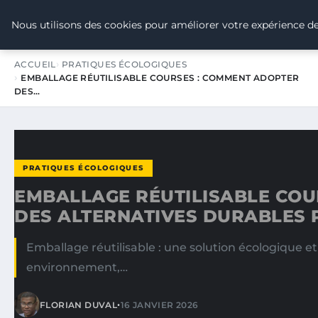
TOUR DE FRANCE POUR LE CLIMA
Nous utilisons des cookies pour améliorer votre expérience de
ACCUEIL
PRATIQUES ÉCOLOGIQUES
EMBALLAGE RÉUTILISABLE COURSES : COMMENT ADOPTER
DES…
PRATIQUES ÉCOLOGIQUES
EMBALLAGE RÉUTILISABLE COU
DES ALTERNATIVES DURABLES 
Emballage réutilisable : une solution écologique 
environnement,…
•
FLORIAN DUVAL
16 JANVIER 2026