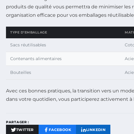
produits de qualité vous permettra de minimiser les 
organisation efficace pour vos emballages réutilisables 
TYPE D’EMBALLAGE
MAT
Sacs réutilisables
Coto
Contenants alimentaires
Acie
Bouteilles
Acie
Avec ces bonnes pratiques, la transition vers un mod
dans votre quotidien, vous participerez activement à 
PARTAGER :
TWITTER
FACEBOOK
LINKEDIN