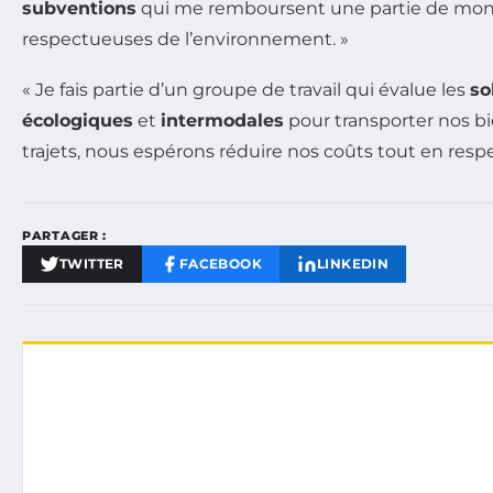
subventions
qui me remboursent une partie de mon a
respectueuses de l’environnement. »
« Je fais partie d’un groupe de travail qui évalue les
so
écologiques
et
intermodales
pour transporter nos b
trajets, nous espérons réduire nos coûts tout en res
PARTAGER :
TWITTER
FACEBOOK
LINKEDIN