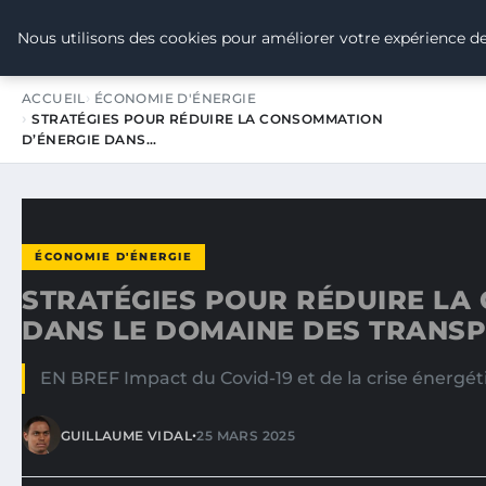
TOUR DE FRANCE POUR LE CLIMA
Nous utilisons des cookies pour améliorer votre expérience de
ACCUEIL
ÉCONOMIE D'ÉNERGIE
STRATÉGIES POUR RÉDUIRE LA CONSOMMATION
D’ÉNERGIE DANS…
ÉCONOMIE D'ÉNERGIE
STRATÉGIES POUR RÉDUIRE LA
DANS LE DOMAINE DES TRANS
EN BREF Impact du Covid-19 et de la crise énergét
•
GUILLAUME VIDAL
25 MARS 2025