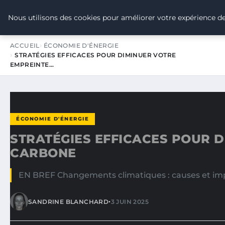
TOUR DE FRANCE POUR LE CLIMA
Nous utilisons des cookies pour améliorer votre expérience de
ACCUEIL
ÉCONOMIE D'ÉNERGIE
STRATÉGIES EFFICACES POUR DIMINUER VOTRE
EMPREINTE…
ÉCONOMIE D'ÉNERGIE
STRATÉGIES EFFICACES POUR 
CARBONE
EN BREF Changements climatiques : causes et impac
•
SANDRINE BLANCHARD
3 JUIN 2025