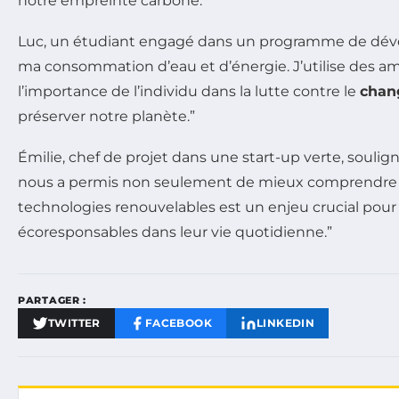
notre empreinte carbone.”
Luc, un étudiant engagé dans un programme de dével
ma consommation d’eau et d’énergie. J’utilise des a
l’importance de l’individu dans la lutte contre le
chan
préserver notre planète.”
Émilie, chef de projet dans une start-up verte, souli
nous a permis non seulement de mieux comprendre nos
technologies renouvelables est un enjeu crucial pou
écoresponsables dans leur vie quotidienne.”
PARTAGER :
TWITTER
FACEBOOK
LINKEDIN